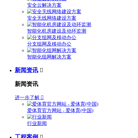
安全云解决方案
安全无线网络建设方案
智能化机房建设及动环监测
分支组网及移动办公
智能化组网解决方案
新闻资讯

新闻资讯
进一步了解

爱体育官方网站 - 爱体育(中国)
行业新闻
工程案例
