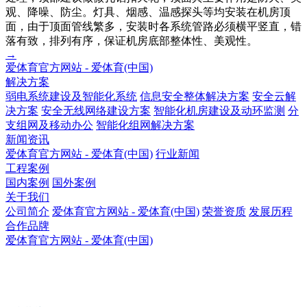
观、降噪、防尘。灯具、烟感、温感探头等均安装在机房顶
面，由于顶面管线繁多，安装时各系统管路必须横平竖直，错
落有致，排列有序，保证机房底部整体性、美观性。
→
爱体育官方网站 - 爱体育(中国)
解决方案
弱电系统建设及智能化系统
信息安全整体解决方案
安全云解
决方案
安全无线网络建设方案
智能化机房建设及动环监测
分
支组网及移动办公
智能化组网解决方案
新闻资讯
爱体育官方网站 - 爱体育(中国)
行业新闻
工程案例
国内案例
国外案例
关于我们
公司简介
爱体育官方网站 - 爱体育(中国)
荣誉资质
发展历程
合作品牌
爱体育官方网站 - 爱体育(中国)
爱体育官方网站 - 爱体育(中国)