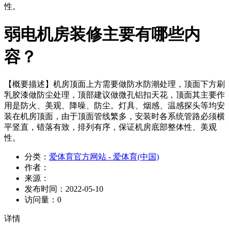
性。
弱电机房装修主要有哪些内
容？
【概要描述】
机房顶面上方需要做防水防潮处理，顶面下方刷
乳胶漆做防尘处理，顶部建议做微孔铝扣天花，顶面其主要作
用是防火、美观、降噪、防尘。灯具、烟感、温感探头等均安
装在机房顶面，由于顶面管线繁多，安装时各系统管路必须横
平竖直，错落有致，排列有序，保证机房底部整体性、美观
性。
分类：
爱体育官方网站 - 爱体育(中国)
作者：
来源：
发布时间：
2022-05-10
访问量：
0
详情