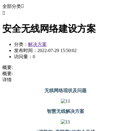
全部分类


安全无线网络建设方案
分类：
解决方案
发布时间：
2022-07-29 15:50:02
访问量：
0
概要:
概要:
详情
无线网络现状及问题
智慧无线解决方案