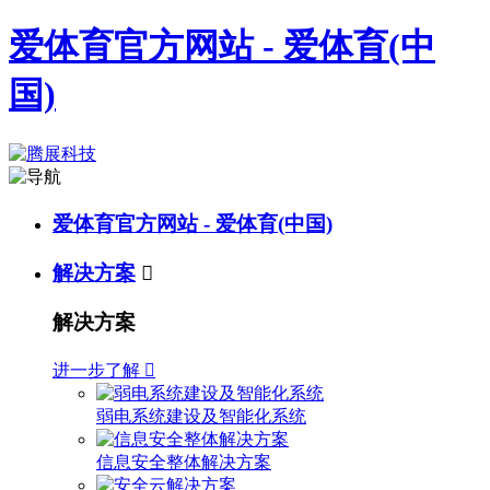
爱体育官方网站 - 爱体育(中
国)
爱体育官方网站 - 爱体育(中国)
解决方案

解决方案
进一步了解

弱电系统建设及智能化系统
信息安全整体解决方案