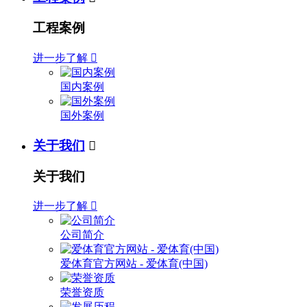
工程案例
进一步了解

国内案例
国外案例
关于我们

关于我们
进一步了解

公司简介
爱体育官方网站 - 爱体育(中国)
荣誉资质