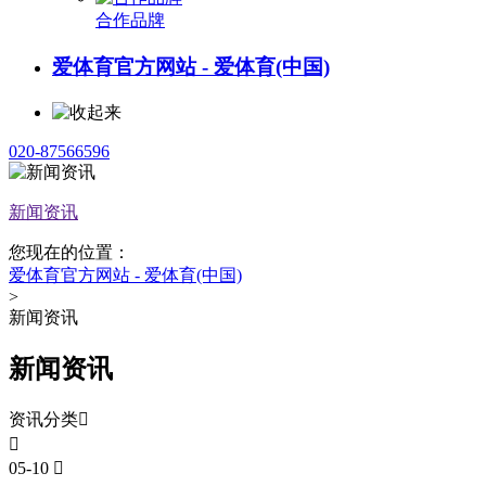
合作品牌
爱体育官方网站 - 爱体育(中国)
020-87566596
新闻资讯
您现在的位置：
爱体育官方网站 - 爱体育(中国)
>
新闻资讯
新闻资讯
资讯分类


05-10
