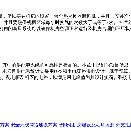
新，所以要在机房内设置一台全热交换器新风机，并且加安装净化
 并且要确保机房区域每小时换气的次数大于或等于3次。 排气
 机房的新风系统可以确保机房空调正常运行及机房合理的正压状
，其中的供配电系统的可靠性是极高的。本章中提到的项目信息，
。本项目供电系统计划采用UPS和市电双路供电设计，基于预算
线缆、配电柜及相应的电路，以满足用电峰值为其设计负荷。强弱
方案
安全无线网络建设方案
智能化机房建设及动环监测
分支组