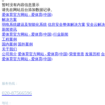

暂时没有内容信息显示
请先在网站后台添加数据记录。
爱体育官方网站 - 爱体育(中国)
解决方案
弱电系统建设及智能化系统
信息安全整体解决方案
安全云解决
新闻资讯
爱体育官方网站 - 爱体育(中国)
行业新闻
工程案例
国内案例
国外案例
关于我们
公司简介
爱体育官方网站 - 爱体育(中国)
荣誉资质
发展历程
合
爱体育官方网站 - 爱体育(中国)
爱体育官方网站 - 爱体育(中国)
服务热线：
020-87566596
地址：