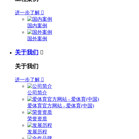
进一步了解

国内案例
国外案例
关于我们

关于我们
进一步了解

公司简介
爱体育官方网站 - 爱体育(中国)
荣誉资质
发展历程