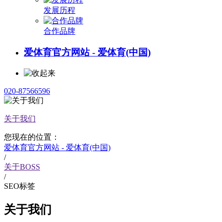
发展历程
合作品牌
爱体育官方网站 - 爱体育(中国)
020-87566596
关于我们
您现在的位置：
爱体育官方网站 - 爱体育(中国)
/
关于BOSS
/
SEO标签
关于我们