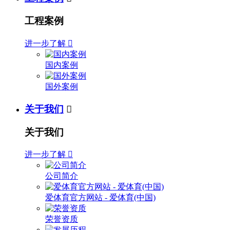
工程案例
进一步了解

国内案例
国外案例
关于我们

关于我们
进一步了解

公司简介
爱体育官方网站 - 爱体育(中国)
荣誉资质